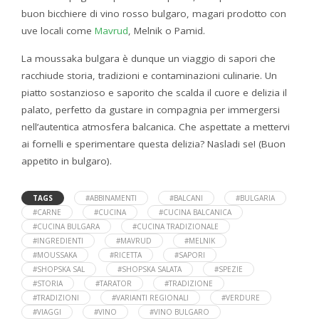
buon bicchiere di vino rosso bulgaro, magari prodotto con
uve locali come
Mavrud
, Melnik o Pamid.
La moussaka bulgara è dunque un viaggio di sapori che
racchiude storia, tradizioni e contaminazioni culinarie. Un
piatto sostanzioso e saporito che scalda il cuore e delizia il
palato, perfetto da gustare in compagnia per immergersi
nell’autentica atmosfera balcanica. Che aspettate a mettervi
ai fornelli e sperimentare questa delizia? Nasladi se! (Buon
appetito in bulgaro).
TAGS
#ABBINAMENTI
#BALCANI
#BULGARIA
#CARNE
#CUCINA
#CUCINA BALCANICA
#CUCINA BULGARA
#CUCINA TRADIZIONALE
#INGREDIENTI
#MAVRUD
#MELNIK
#MOUSSAKA
#RICETTA
#SAPORI
#SHOPSKA SAL
#SHOPSKA SALATA
#SPEZIE
#STORIA
#TARATOR
#TRADIZIONE
#TRADIZIONI
#VARIANTI REGIONALI
#VERDURE
#VIAGGI
#VINO
#VINO BULGARO