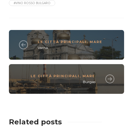
#VINO ROSSO BULGARO
LE CITTÀ PRINCIPALI
,
MARE
Varna
LE CITTÀ PRINCIPALI
,
MARE
Burgas
Related posts