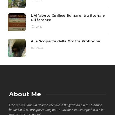
L’Alfabeto Cirillico Bulgaro: tra Storia e
Differenze
2412
Alla Scoperta della Grotta Prohodna
2424
About Me
Ciao a tutti! Sono un italiano che vive in Bulgaria da più di 15 anni e
ho deciso di creare questo blog per condividere la mia esperienza e le
mie conoscenze con voi.