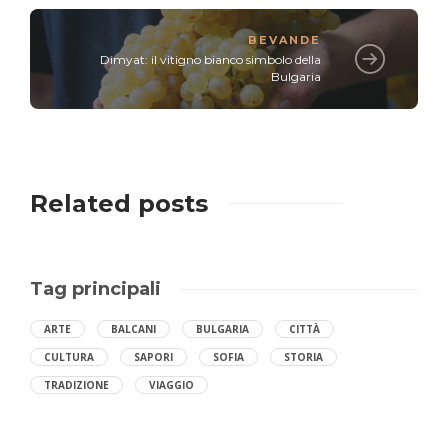
BEVANDE
Dimyat: il vitigno bianco simbolo della
Bulgaria
Related posts
Tag principali
ARTE
BALCANI
BULGARIA
CITTÀ
CULTURA
SAPORI
SOFIA
STORIA
TRADIZIONE
VIAGGIO