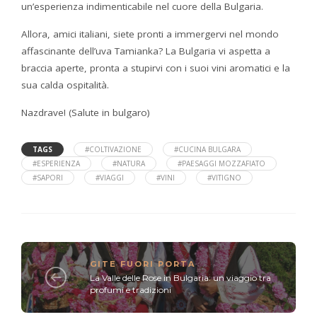
un’esperienza indimenticabile nel cuore della Bulgaria.
Allora, amici italiani, siete pronti a immergervi nel mondo
affascinante dell’uva Tamianka? La Bulgaria vi aspetta a
braccia aperte, pronta a stupirvi con i suoi vini aromatici e la
sua calda ospitalità.
Nazdrave! (Salute in bulgaro)
TAGS
#COLTIVAZIONE
#CUCINA BULGARA
#ESPERIENZA
#NATURA
#PAESAGGI MOZZAFIATO
#SAPORI
#VIAGGI
#VINI
#VITIGNO
GITE FUORI PORTA
La Valle delle Rose in Bulgaria: un viaggio tra
profumi e tradizioni