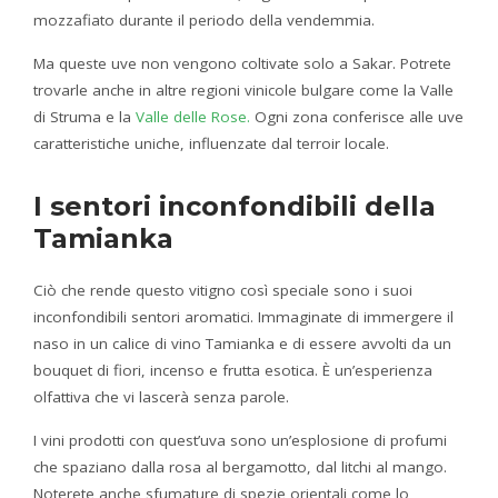
mozzafiato durante il periodo della vendemmia.
Ma queste uve non vengono coltivate solo a Sakar. Potrete
trovarle anche in altre regioni vinicole bulgare come la Valle
di Struma e la
Valle delle Rose.
Ogni zona conferisce alle uve
caratteristiche uniche, influenzate dal terroir locale.
I sentori inconfondibili della
Tamianka
Ciò che rende questo vitigno così speciale sono i suoi
inconfondibili sentori aromatici. Immaginate di immergere il
naso in un calice di vino Tamianka e di essere avvolti da un
bouquet di fiori, incenso e frutta esotica. È un’esperienza
olfattiva che vi lascerà senza parole.
I vini prodotti con quest’uva sono un’esplosione di profumi
che spaziano dalla rosa al bergamotto, dal litchi al mango.
Noterete anche sfumature di spezie orientali come lo