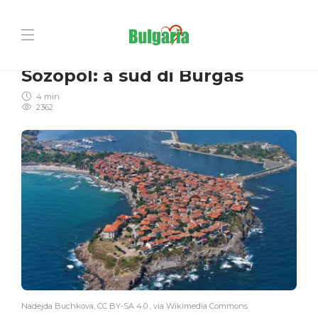
MARE
Sozopol: a sud di Burgas
4 min
2362
Nadejda Buchkova, CC BY-SA 4.0
, via Wikimedia Commons