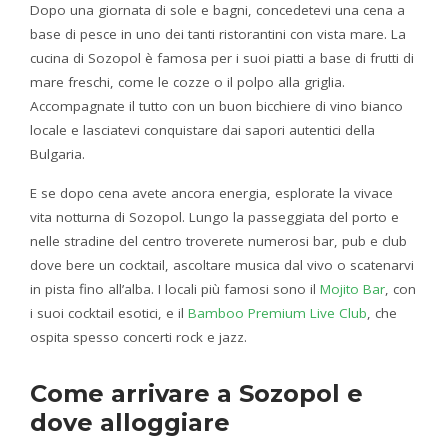
Dopo una giornata di sole e bagni, concedetevi una cena a
base di pesce in uno dei tanti ristorantini con vista mare. La
cucina di Sozopol è famosa per i suoi piatti a base di frutti di
mare freschi, come le cozze o il polpo alla griglia.
Accompagnate il tutto con un buon bicchiere di vino bianco
locale e lasciatevi conquistare dai sapori autentici della
Bulgaria.
E se dopo cena avete ancora energia, esplorate la vivace
vita notturna di Sozopol. Lungo la passeggiata del porto e
nelle stradine del centro troverete numerosi bar, pub e club
dove bere un cocktail, ascoltare musica dal vivo o scatenarvi
in pista fino all’alba. I locali più famosi sono il
Mojito Bar
, con
i suoi cocktail esotici, e il
Bamboo Premium Live Club
, che
ospita spesso concerti rock e jazz.
Come arrivare a Sozopol e
dove alloggiare