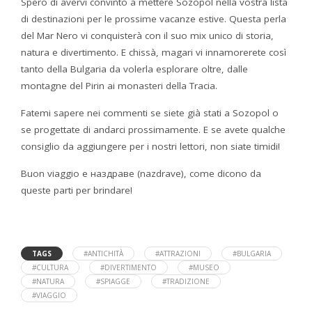
Spero di avervi convinto a mettere Sozopol nella vostra lista
di destinazioni per le prossime vacanze estive. Questa perla
del Mar Nero vi conquisterà con il suo mix unico di storia,
natura e divertimento. E chissà, magari vi innamorerete così
tanto della Bulgaria da volerla esplorare oltre, dalle
montagne del Pirin ai monasteri della Tracia.
Fatemi sapere nei commenti se siete già stati a Sozopol o
se progettate di andarci prossimamente. E se avete qualche
consiglio da aggiungere per i nostri lettori, non siate timidi!
Buon viaggio e наздраве (nazdrave), come dicono da
queste parti per brindare!
TAGS
#ANTICHITÀ
#ATTRAZIONI
#BULGARIA
#CULTURA
#DIVERTIMENTO
#MUSEO
#NATURA
#SPIAGGE
#TRADIZIONE
#VIAGGIO