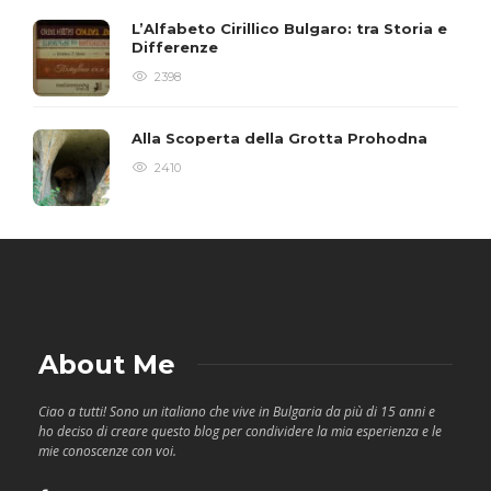
L’Alfabeto Cirillico Bulgaro: tra Storia e
Differenze
2398
Alla Scoperta della Grotta Prohodna
2410
About Me
Ciao a tutti! Sono un italiano che vive in Bulgaria da più di 15 anni e
ho deciso di creare questo blog per condividere la mia esperienza e le
mie conoscenze con voi.